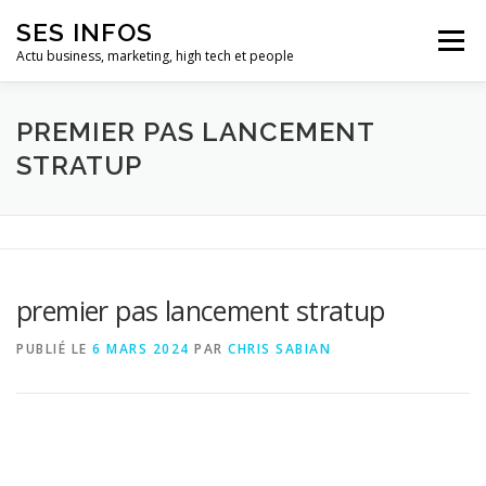
Aller
SES INFOS
au
Menu
contenu
Actu business, marketing, high tech et people
BUSINESS
MARKETING
PREMIER PAS LANCEMENT
STRATUP
HIGH TECH ET INFORMATIQUE
INFLUENCEURS
premier pas lancement stratup
PUBLIÉ LE
6 MARS 2024
PAR
CHRIS SABIAN