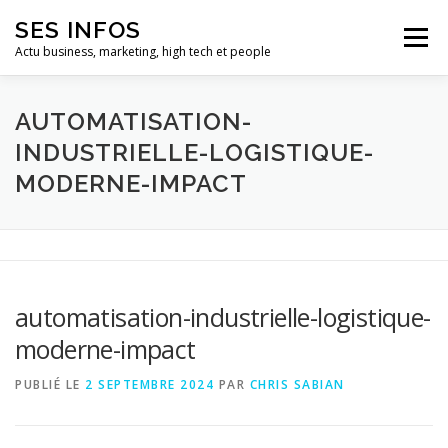
Aller
SES INFOS
au
Menu
contenu
Actu business, marketing, high tech et people
BUSINESS
MARKETING
AUTOMATISATION-
INDUSTRIELLE-LOGISTIQUE-
MODERNE-IMPACT
HIGH TECH ET INFORMATIQUE
INFLUENCEURS
automatisation-industrielle-logistique-
moderne-impact
PUBLIÉ LE
2 SEPTEMBRE 2024
PAR
CHRIS SABIAN