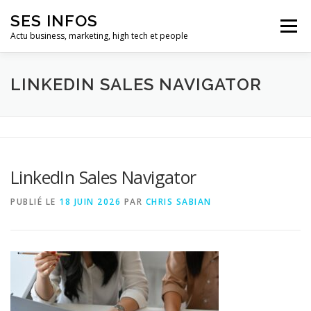
Aller
SES INFOS
au
Menu
contenu
Actu business, marketing, high tech et people
BUSINESS
MARKETING
LINKEDIN SALES NAVIGATOR
HIGH TECH ET INFORMATIQUE
INFLUENCEURS
LinkedIn Sales Navigator
PUBLIÉ LE
18 JUIN 2026
PAR
CHRIS SABIAN