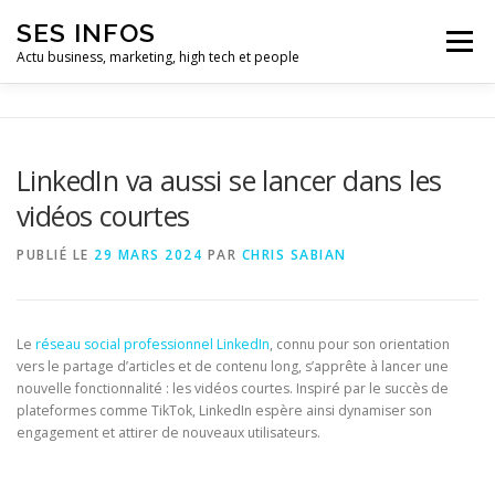
Aller
SES INFOS
au
Menu
contenu
Actu business, marketing, high tech et people
BUSINESS
MARKETING
LinkedIn va aussi se lancer dans les
vidéos courtes
HIGH TECH ET INFORMATIQUE
INFLUENCEURS
PUBLIÉ LE
29 MARS 2024
PAR
CHRIS SABIAN
Le
réseau social professionnel LinkedIn
, connu pour son orientation
vers le partage d’articles et de contenu long, s’apprête à lancer une
nouvelle fonctionnalité : les vidéos courtes. Inspiré par le succès de
plateformes comme TikTok, LinkedIn espère ainsi dynamiser son
engagement et attirer de nouveaux utilisateurs.