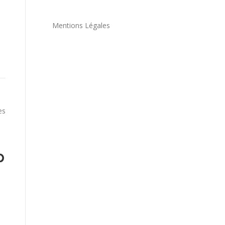
Mentions Légales
es
p