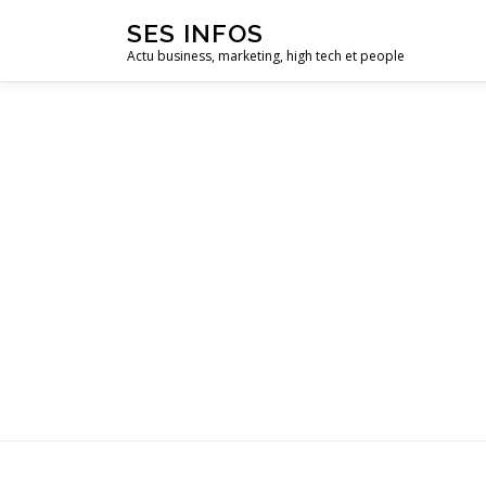
Aller
SES INFOS
au
Actu business, marketing, high tech et people
contenu