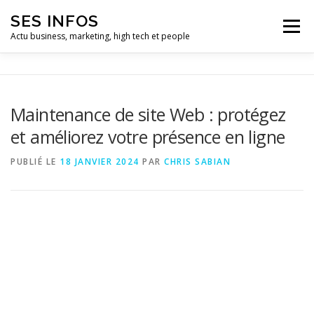
Aller
SES INFOS
au
Menu
contenu
Actu business, marketing, high tech et people
BUSINESS
MARKETING
Maintenance de site Web : protégez
et améliorez votre présence en ligne
HIGH TECH ET INFORMATIQUE
INFLUENCEURS
PUBLIÉ LE
18 JANVIER 2024
PAR
CHRIS SABIAN