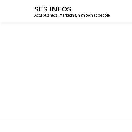
Aller
SES INFOS
au
Actu business, marketing, high tech et people
contenu