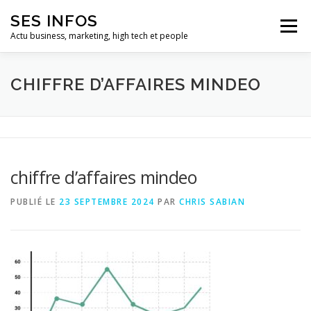
Aller
SES INFOS
au
Menu
contenu
Actu business, marketing, high tech et people
BUSINESS
MARKETING
CHIFFRE D’AFFAIRES MINDEO
HIGH TECH ET INFORMATIQUE
INFLUENCEURS
chiffre d’affaires mindeo
PUBLIÉ LE
23 SEPTEMBRE 2024
PAR
CHRIS SABIAN