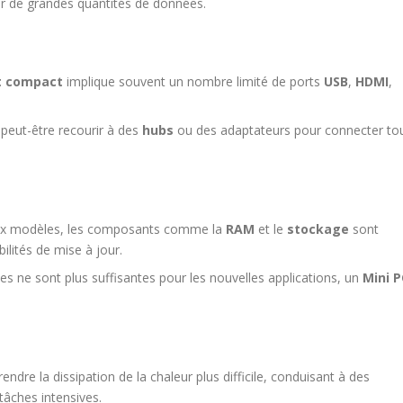
er de grandes quantités de données.
t compact
implique souvent un nombre limité de ports
USB
,
HDMI
,
peut-être recourir à des
hubs
ou des adaptateurs pour connecter to
x modèles, les composants comme la
RAM
et le
stockage
sont
ibilités de mise à jour.
s ne sont plus suffisantes pour les nouvelles applications, un
Mini P
dre la dissipation de la chaleur plus difficile, conduisant à des
tâches intensives.