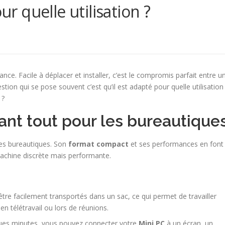
ur quelle utilisation ?
ce. Facile à déplacer et installer, c’est le compromis parfait entre u
tion qui se pose souvent c’est qu’il est adapté pour quelle utilisation
 ?
vant tout pour les bureautique
hes bureautiques. Son
format compact
et ses performances en font
machine discrète mais performante.
tre facilement transportés dans un sac, ce qui permet de travailler
n télétravail ou lors de réunions.
es minutes, vous pouvez connecter votre
Mini PC
à un écran, un