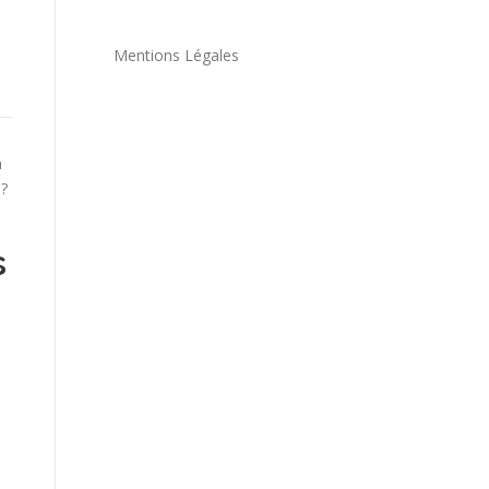
Mentions Légales
n
 ?
s