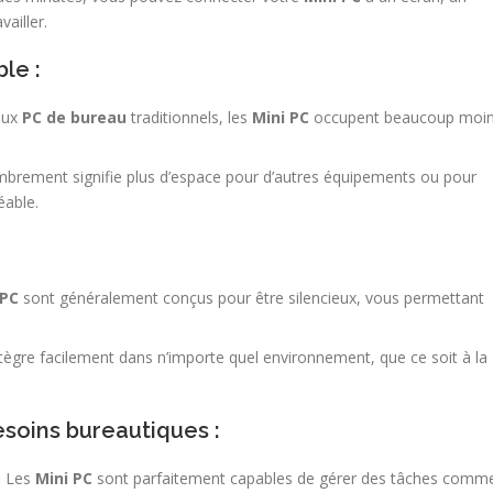
ailler.
le :
aux
PC de bureau
traditionnels, les
Mini PC
occupent beaucoup moi
brement signifie plus d’espace pour d’autres équipements ou pour
éable.
 PC
sont généralement conçus pour être silencieux, vous permettant
tègre facilement dans n’importe quel environnement, que ce soit à la
oins bureautiques :
:
Les
Mini PC
sont parfaitement capables de gérer des tâches comm