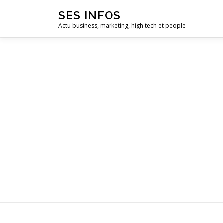
Aller
SES INFOS
au
Actu business, marketing, high tech et people
contenu