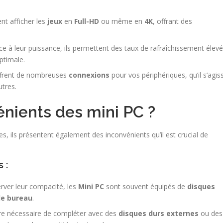
nt afficher les
jeux
en
Full-HD
ou même en
4K
, offrant des
e à leur puissance, ils permettent des taux de rafraîchissement élevé
ptimale.
frent de nombreuses
connexions
pour vos périphériques, qu’il s’agis
tres.
énients des mini PC ?
 ils présentent également des inconvénients qu’il est crucial de
 :
ver leur compacité, les
Mini PC
sont souvent équipés de
disques
de bureau
.
tre nécessaire de compléter avec des
disques durs externes
ou des