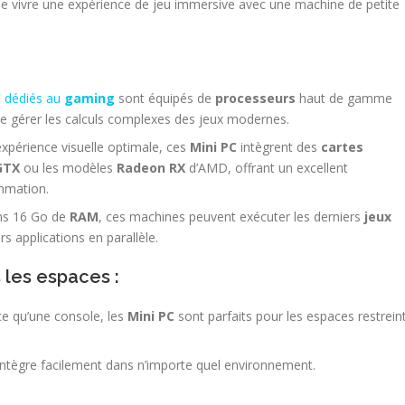
de vivre une expérience de jeu immersive avec une machine de petite
C
dédiés au
gaming
sont équipés de
processeurs
haut de gamme
de gérer les calculs complexes des jeux modernes.
xpérience visuelle optimale, ces
Mini PC
intègrent des
cartes
GTX
ou les modèles
Radeon RX
d’AMD, offrant un excellent
mmation.
ns 16 Go de
RAM
, ces machines peuvent exécuter les derniers
jeux
s applications en parallèle.
les espaces :
e qu’une console, les
Mini PC
sont parfaits pour les espaces restrein
ntègre facilement dans n’importe quel environnement.