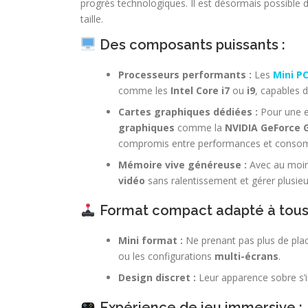
progrès technologiques. Il est désormais possible 
taille.
Des composants puissants :
Processeurs performants :
Les
Mini P
comme les
Intel Core i7
ou
i9
, capables 
Cartes graphiques dédiées :
Pour une e
graphiques
comme la
NVIDIA GeForce 
compromis entre performances et conso
Mémoire vive généreuse :
Avec au moi
vidéo
sans ralentissement et gérer plusieur
Format compact adapté à tous 
Mini format :
Ne prenant pas plus de plac
ou les configurations
multi-écrans
.
Design discret :
Leur apparence sobre s’i
Expérience de jeu immersive :