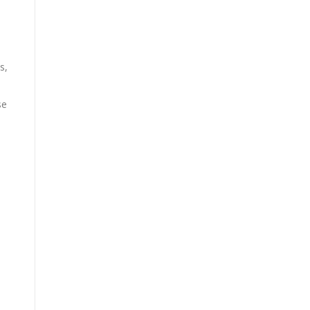
s,
se