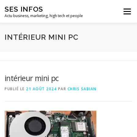
Aller
SES INFOS
au
Menu
contenu
Actu business, marketing, high tech et people
BUSINESS
MARKETING
INTÉRIEUR MINI PC
HIGH TECH ET INFORMATIQUE
INFLUENCEURS
intérieur mini pc
PUBLIÉ LE
21 AOÛT 2024
PAR
CHRIS SABIAN