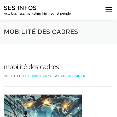
Aller
SES INFOS
au
Menu
contenu
Actu business, marketing, high tech et people
BUSINESS
MARKETING
MOBILITÉ DES CADRES
HIGH TECH ET INFORMATIQUE
INFLUENCEURS
mobilité des cadres
PUBLIÉ LE
15 FÉVRIER 2025
PAR
CHRIS SABIAN