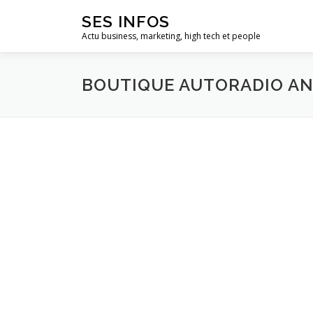
Aller
SES INFOS
au
Actu business, marketing, high tech et people
contenu
BOUTIQUE AUTORADIO A