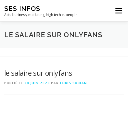
Aller
SES INFOS
au
Menu
contenu
Actu business, marketing, high tech et people
BUSINESS
MARKETING
LE SALAIRE SUR ONLYFANS
HIGH TECH ET INFORMATIQUE
INFLUENCEURS
le salaire sur onlyfans
PUBLIÉ LE
28 JUIN 2023
PAR
CHRIS SABIAN