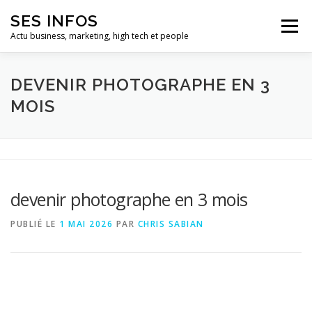
Aller
SES INFOS
au
Menu
contenu
Actu business, marketing, high tech et people
BUSINESS
MARKETING
DEVENIR PHOTOGRAPHE EN 3
MOIS
HIGH TECH ET INFORMATIQUE
INFLUENCEURS
devenir photographe en 3 mois
PUBLIÉ LE
1 MAI 2026
PAR
CHRIS SABIAN