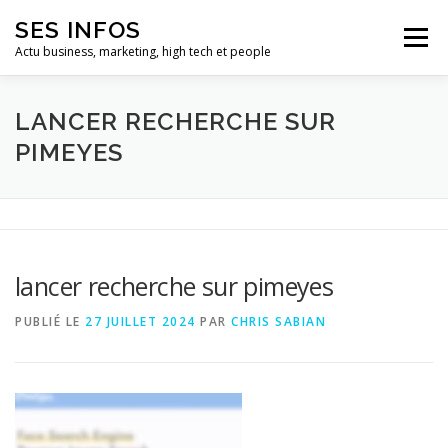
Aller
SES INFOS
au
Menu
contenu
Actu business, marketing, high tech et people
BUSINESS
MARKETING
LANCER RECHERCHE SUR
PIMEYES
HIGH TECH ET INFORMATIQUE
INFLUENCEURS
lancer recherche sur pimeyes
PUBLIÉ LE
27 JUILLET 2024
PAR
CHRIS SABIAN