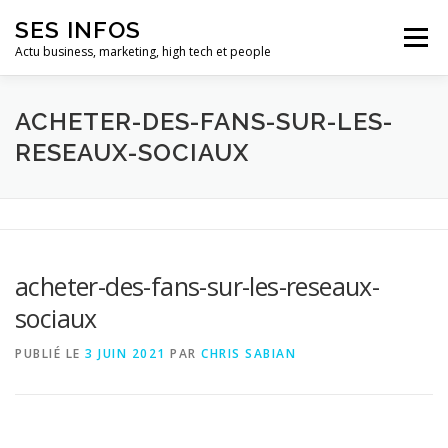
Aller
SES INFOS
au
Menu
contenu
Actu business, marketing, high tech et people
BUSINESS
MARKETING
ACHETER-DES-FANS-SUR-LES-
RESEAUX-SOCIAUX
HIGH TECH ET INFORMATIQUE
INFLUENCEURS
acheter-des-fans-sur-les-reseaux-
sociaux
PUBLIÉ LE
3 JUIN 2021
PAR
CHRIS SABIAN