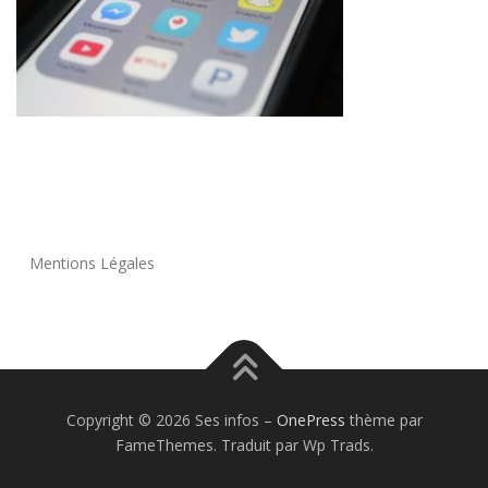
Mentions Légales
Copyright © 2026 Ses infos
–
OnePress
thème par
FameThemes. Traduit par Wp Trads.