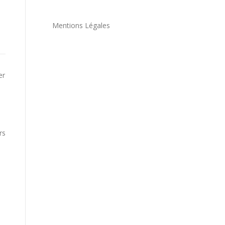
Mentions Légales
er
rs