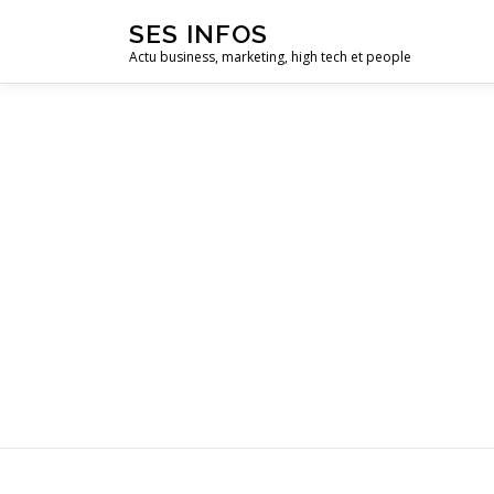
Aller
SES INFOS
au
Actu business, marketing, high tech et people
contenu