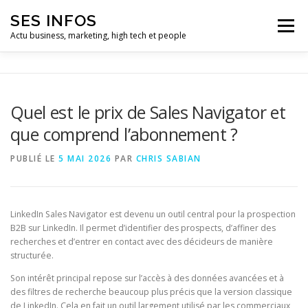
Aller
SES INFOS
au
Menu
contenu
Actu business, marketing, high tech et people
BUSINESS
MARKETING
Quel est le prix de Sales Navigator et
que comprend l’abonnement ?
HIGH TECH ET INFORMATIQUE
INFLUENCEURS
PUBLIÉ LE
5 MAI 2026
PAR
CHRIS SABIAN
LinkedIn Sales Navigator est devenu un outil central pour la prospection
B2B sur LinkedIn. Il permet d’identifier des prospects, d’affiner des
recherches et d’entrer en contact avec des décideurs de manière
structurée.
Son intérêt principal repose sur l’accès à des données avancées et à
des filtres de recherche beaucoup plus précis que la version classique
de LinkedIn. Cela en fait un outil largement utilisé par les commerciaux,