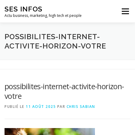
Aller
SES INFOS
au
Menu
contenu
Actu business, marketing, high tech et people
BUSINESS
MARKETING
POSSIBILITES-INTERNET-
ACTIVITE-HORIZON-VOTRE
HIGH TECH ET INFORMATIQUE
INFLUENCEURS
possibilites-internet-activite-horizon-
votre
PUBLIÉ LE
11 AOÛT 2025
PAR
CHRIS SABIAN