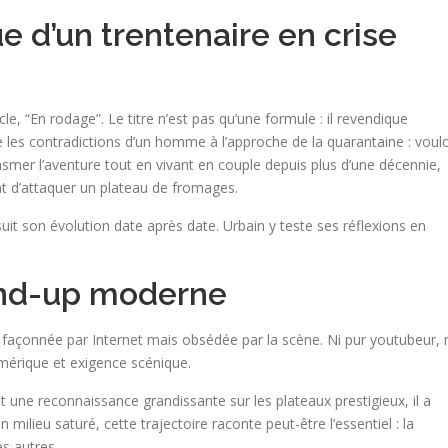
e d’un trentenaire en crise
e, “En rodage”. Le titre n’est pas qu’une formule : il revendique
 les contradictions d’un homme à l’approche de la quarantaine : voulo
asmer l’aventure tout en vivant en couple depuis plus d’une décennie,
t d’attaquer un plateau de fromages.
uit son évolution date après date. Urbain y teste ses réflexions en
and-up moderne
façonnée par Internet mais obsédée par la scène. Ni pur youtubeur, 
numérique et exigence scénique.
t une reconnaissance grandissante sur les plateaux prestigieux, il a
 milieu saturé, cette trajectoire raconte peut-être l’essentiel : la
es autres.