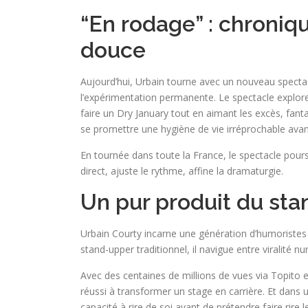
“En rodage” : chroniqu
douce
Aujourd’hui, Urbain tourne avec un nouveau spectacl
l’expérimentation permanente. Le spectacle explore
faire un Dry January tout en aimant les excès, fant
se promettre une hygiène de vie irréprochable avan
En tournée dans toute la France, le spectacle pours
direct, ajuste le rythme, affine la dramaturgie.
Un pur produit du st
Urbain Courty incarne une génération d’humoristes 
stand-upper traditionnel, il navigue entre viralité 
Avec des centaines de millions de vues via Topito e
réussi à transformer un stage en carrière. Et dans un
capacité à rire de soi avant de prétendre faire rire l