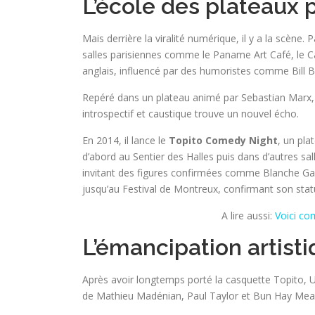
L’école des plateaux 
Mais derrière la viralité numérique, il y a la scène
salles parisiennes comme le Paname Art Café, le Ca
anglais, influencé par des humoristes comme Bill 
Repéré dans un plateau animé par Sebastian Marx, i
introspectif et caustique trouve un nouvel écho.
En 2014, il lance le
Topito Comedy Night
, un pl
d’abord au Sentier des Halles puis dans d’autres sa
invitant des figures confirmées comme Blanche Ga
jusqu’au Festival de Montreux, confirmant son statu
A lire aussi:
Voici co
L’émancipation artistiqu
Après avoir longtemps porté la casquette Topito, Ur
de Mathieu Madénian, Paul Taylor et Bun Hay Mea