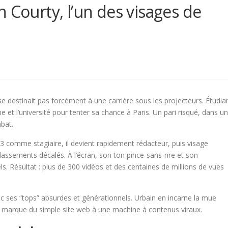
 Courty, l’un des visages de
 destinait pas forcément à une carrière sous les projecteurs. Étudia
ne et l’université pour tenter sa chance à Paris. Un pari risqué, dans u
bat.
13 comme stagiaire, il devient rapidement rédacteur, puis visage
lassements décalés. À l’écran, son ton pince-sans-rire et son
ls. Résultat : plus de 300 vidéos et des centaines de millions de vues
ec ses “tops” absurdes et générationnels. Urbain en incarne la mue
 la marque du simple site web à une machine à contenus viraux.