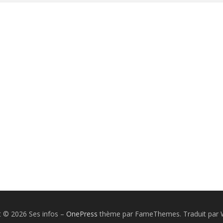
t © 2026 Ses infos
–
OnePress
thème par FameThemes. Traduit par 