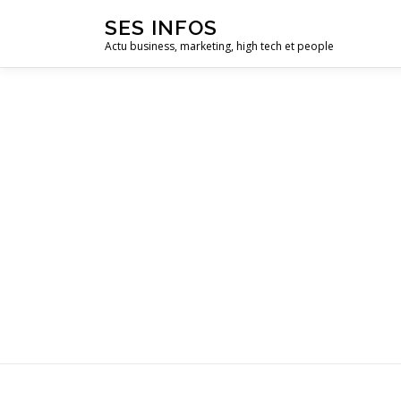
Aller
SES INFOS
au
Actu business, marketing, high tech et people
contenu