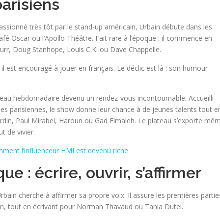
parisiens
. Passionné très tôt par le stand-up américain, Urbain débute dans les
fé Oscar ou l’Apollo Théâtre. Fait rare à l’époque : il commence en
Burr, Doug Stanhope, Louis C.K. ou Dave Chappelle.
l est encouragé à jouer en français. Le déclic est là : son humour
ateau hebdomadaire devenu un rendez-vous incontournable. Accueilli
lles parisiennes, le show donne leur chance à de jeunes talents tout e
rdin, Paul Mirabel, Haroun ou Gad Elmaleh. Le plateau s’exporte mê
t de vivier.
mment l’influenceur HMI est devenu riche
e : écrire, ouvrir, s’affirmer
bain cherche à affirmer sa propre voix. Il assure les premières partie
n, tout en écrivant pour Norman Thavaud ou Tania Dutel.