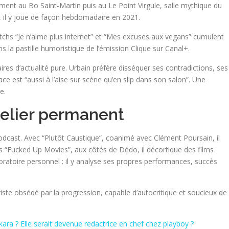
ment au Bo Saint-Martin puis au Le Point Virgule, salle mythique du
ue, il y joue de façon hebdomadaire en 2021.
tchs “Je n’aime plus internet” et “Mes excuses aux vegans” cumulent
ns la pastille humoristique de l’émission Clique sur Canal+.
es d’actualité pure. Urbain préfère disséquer ses contradictions, ses
ace est “aussi à l’aise sur scène qu’en slip dans son salon”. Une
e.
atelier permanent
 podcast. Avec “Plutôt Caustique”, coanimé avec Clément Poursain, il
s “Fucked Up Movies”, aux côtés de Dédo, il décortique des films
boratoire personnel : il y analyse ses propres performances, succès
ste obsédé par la progression, capable d’autocritique et soucieux de
ara ? Elle serait devenue redactrice en chef chez playboy ?