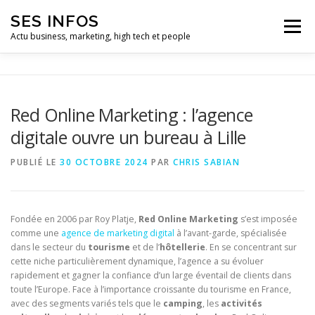
Aller
SES INFOS
au
Menu
contenu
Actu business, marketing, high tech et people
BUSINESS
MARKETING
Red Online Marketing : l’agence
digitale ouvre un bureau à Lille
HIGH TECH ET INFORMATIQUE
INFLUENCEURS
PUBLIÉ LE
30 OCTOBRE 2024
PAR
CHRIS SABIAN
Fondée en 2006 par Roy Platje,
Red Online Marketing
s’est imposée
comme une
agence de marketing digital
à l’avant-garde, spécialisée
dans le secteur du
tourisme
et de l’
hôtellerie
. En se concentrant sur
cette niche particulièrement dynamique, l’agence a su évoluer
rapidement et gagner la confiance d’un large éventail de clients dans
toute l’Europe. Face à l’importance croissante du tourisme en France,
avec des segments variés tels que le
camping
, les
activités