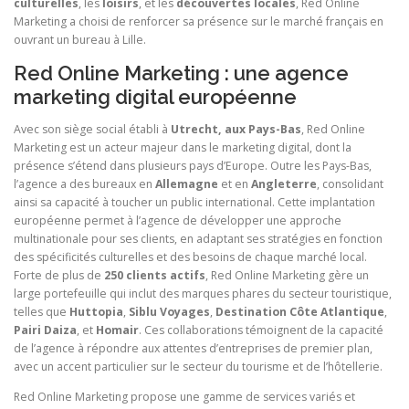
culturelles
, les
loisirs
, et les
découvertes locales
, Red Online
Marketing a choisi de renforcer sa présence sur le marché français en
ouvrant un bureau à Lille.
Red Online Marketing : une agence
marketing digital européenne
Avec son siège social établi à
Utrecht, aux Pays-Bas
, Red Online
Marketing est un acteur majeur dans le marketing digital, dont la
présence s’étend dans plusieurs pays d’Europe. Outre les Pays-Bas,
l’agence a des bureaux en
Allemagne
et en
Angleterre
, consolidant
ainsi sa capacité à toucher un public international. Cette implantation
européenne permet à l’agence de développer une approche
multinationale pour ses clients, en adaptant ses stratégies en fonction
des spécificités culturelles et des besoins de chaque marché local.
Forte de plus de
250 clients actifs
, Red Online Marketing gère un
large portefeuille qui inclut des marques phares du secteur touristique,
telles que
Huttopia
,
Siblu Voyages
,
Destination Côte Atlantique
,
Pairi Daiza
, et
Homair
. Ces collaborations témoignent de la capacité
de l’agence à répondre aux attentes d’entreprises de premier plan,
avec un accent particulier sur le secteur du tourisme et de l’hôtellerie.
Red Online Marketing propose une gamme de services variés et