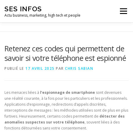
Aller
SES INFOS
au
Menu
contenu
Actu business, marketing, high tech et people
BUSINESS
MARKETING
Retenez ces codes qui permettent de
savoir si votre téléphone est espionné
HIGH TECH ET INFORMATIQUE
INFLUENCEURS
PUBLIÉ LE
17 AVRIL 2025
PAR
CHRIS SABIAN
Les menaces liées à
l’espionnage de smartphone
sont devenues
une réalité courante, à la fois pour les particuliers et les professionnels.
Applications d’espionnage, redirections d’appels discrètes,
interceptions de messages : les méthodes utilisées sont de plus en plus
furtives. Heureusement, certains codes permettent de
détecter des
anomalies suspectes sur votre téléphone
, souvent liées à des
fonctions détournées sans votre consentement.