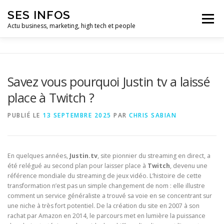
Aller
SES INFOS
au
Menu
contenu
Actu business, marketing, high tech et people
BUSINESS
MARKETING
Savez vous pourquoi Justin tv a laissé
place à Twitch ?
HIGH TECH ET INFORMATIQUE
INFLUENCEURS
PUBLIÉ LE
13 SEPTEMBRE 2025
PAR
CHRIS SABIAN
En quelques années,
Justin.tv
, site pionnier du streaming en direct, a
été relégué au second plan pour laisser place à
Twitch
, devenu une
référence mondiale du streaming de jeux vidéo. L’histoire de cette
transformation n’est pas un simple changement de nom : elle illustre
comment un service généraliste a trouvé sa voie en se concentrant sur
une niche à très fort potentiel. De la création du site en 2007 à son
rachat par Amazon en 2014, le parcours met en lumière la puissance