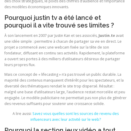
des choix stratégiques, le poids des chiffres d’audience et l’importance
des modèles économiques innovants.
Pourquoi justin tv a été lancé et
pourquoi il a vite trouvé ses limites ?
À son lancement en 2007 par Justin Kan et ses associés,
Justin.tv
avait
une idée simple : permettre à chacun de partager sa vie en direct. Le
projet a commencé avec une webcam fixée sur la tête de son
fondateur, diffusant en continu ses activités. Rapidement, la plateforme
a ouvert ses portes à des milliers d’utilisateurs désireux de partager
leurs propres flux.
Mais ce concept de « lifecasting » n’a pas trouvé un public durable. La
majorité des contenus manquaient d’intérêt pour les spectateurs, et la
diversité des thématiques rendait le site trop dispersé. Résultat :
malgré une base d’utilisateurs large, l’audience restait morcelée et peu
engagée. Le modèle publicitaire ne permettait pas non plus de générer
des revenus suffisants pour soutenir une croissance solide.
A lire aussi:
Savez vous quelles sont les sources de revenu des
influenceurs avec leur activité sur le web?
Pourquoi la section jeux vidéo a tout