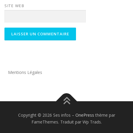
SITE WEB
Mentions Légales
Copyright © 2026 Ses infos
–
OnePress
thème par
FameThemes. Traduit par Wp Trads.