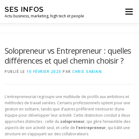
Aller
SES INFOS
au
Menu
contenu
Actu business, marketing, high tech et people
BUSINESS
MARKETING
Solopreneur vs Entrepreneur : quelles
différences et quel chemin choisir ?
HIGH TECH ET INFORMATIQUE
INFLUENCEURS
PUBLIÉ LE
10 FÉVRIER 2025
PAR
CHRIS SABIAN
L’entrepreneuriat regroupe une multitude de profils aux ambitions et
méthodes de travail variées. Certains professionnels optent pour une
gestion en solitaire, tandis que d’autres préfèrent s’entourer d’une
équipe pour développer leur activité. Cette distinction conduit à deux
approches distinctes : celle du
solopreneur
, qui gère l’ensemble des
aspects de son activité seul, et celle de
l’entrepreneur
, qui bâtit une
structure en s’appuyant sur des collaborateurs.