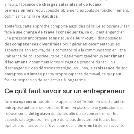
ailleurs, l’absence de
charges salariales
et de
locaux
professionnels
réduit considérablement les coûts de fonctionnement,
optimisant ainsi la
rentabilité
.
Toutefois, cette approche comporte aussi des défis. Le solopreneur fait
face à une
charge de travail conséquente
, ce qui peut engendrer
une pression importante et un risque de
burn-out
. Il doit posséder
des
compétences diversifiées
pour gérer efficacement tous les
aspects de son activité, de la comptabilité à la communication en ligne.
L’absence de collaborateurs peut également générer un
sentiment
d’isolement
, notamment lorsqu’il s’agit de prendre du recul ou
d’échanger sur des décisions stratégiques. Enfin, la
croissance
de son
entreprise est limitée par sa propre capacité de travail, ce qui peut
freiner l’expansion de son activité à long terme.
Ce qu’il faut savoir sur un entrepreneur
Un
entrepreneur
adopte une approche différente en structurant son
entreprise autour d’une équipe. Il met en place une organisation qui
repose sur la
délégation
de tâches afin de se concentrer sur les
aspects stratégiques. Il ne gère donc pas directement toutes les
opérations, mais veille à l’évolution et à la
pérennité
de son activité.