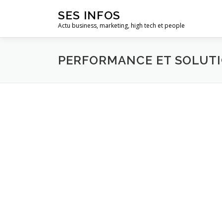
Aller
SES INFOS
au
Actu business, marketing, high tech et people
contenu
PERFORMANCE ET SOLUT