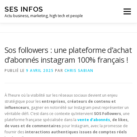
Aller
SES INFOS
au
Menu
contenu
Actu business, marketing, high tech et people
BUSINESS
MARKETING
Sos followers : une plateforme d’achat
d’abonnés instagram 100% français !
HIGH TECH ET INFORMATIQUE
INFLUENCEURS
PUBLIÉ LE
9 AVRIL 2025
PAR
CHRIS SABIAN
À l’heure où la visibilité sur les réseaux sociaux devient un enjeu
stratégique pour les
entreprises, créateurs de contenu et
influenceurs
, gagner en notoriété sur Instagram peut représenter un
véritable défi. C’est dans ce contexte qu’intervient
SOS Followers
, une
plateforme française spécialisée dans la
vente d’abonnés
, de likes,
de vues et de commentaires
pour Instagram, avec la promesse de
fournir des
interactions authentiques issues de comptes réels