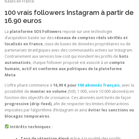
basés en France.
100 vrais followers Instagram à partir de
16.90 euros
La
plateforme SOS Followers
repose sur une technologie
d’acquisition basée sur des
réseaux de comptes réels vérifiés et
localisés en France
, issus de bases de données propriétaires ou de
partenariats stratégiques avec des communautés actives sur Instagram.
Contrairement aux services low-cost qui inondent les profils de
bots
automatisés
, chaque follower proposé est associé à un
compte
humain, actif et conforme aux politiques de la plateforme
Meta
.
L’offre phare commence à
16,90 € pour
100 abonnés français
, avec la
possibilité de
monter en volume
(500, 1 000, voire 10 000 abonnés) en
fonction des objectifs de croissance. Ces abonnés sont livrés de façon
progressive (drip-feed)
, afin de respecter les limites d’interactions
imposées par l’algorithme d’Instagram et ainsi
éviter les sanctions ou
blocages temporaires
.
Intérêts techniques :
Taux de rétention élevé
grâce à la qualité des profils.