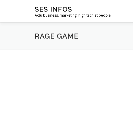
Aller
SES INFOS
au
Actu business, marketing, high tech et people
contenu
RAGE GAME