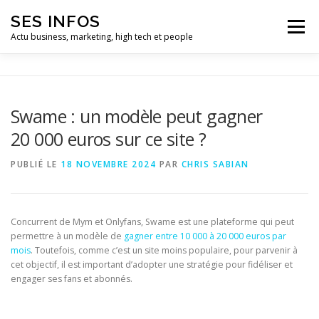
Aller
SES INFOS
au
Menu
contenu
Actu business, marketing, high tech et people
BUSINESS
MARKETING
Swame : un modèle peut gagner
20 000 euros sur ce site ?
HIGH TECH ET INFORMATIQUE
INFLUENCEURS
PUBLIÉ LE
18 NOVEMBRE 2024
PAR
CHRIS SABIAN
Concurrent de Mym et Onlyfans, Swame est une plateforme qui peut
permettre à un modèle de
gagner entre 10 000 à 20 000 euros par
mois
. Toutefois, comme c’est un site moins populaire, pour parvenir à
cet objectif, il est important d’adopter une stratégie pour fidéliser et
engager ses fans et abonnés.