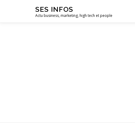
Aller
SES INFOS
au
Actu business, marketing, high tech et people
contenu