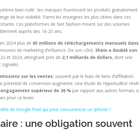
stème bien rodé : les marques fournissent les produits gratuitement
e de leur visibilité. Parmi les enseignes les plus citées dans ces
rtante. Ces plateformes de fast fashion misent sur des volumes
rablement auprès des 16-25 ans.
 en 2024 plus de
65 millions de téléchargements mensuels dans
ssives de marketing d’influence. De son côté,
Shein a doublé son
22 et 2024, atteignant près de
2,1 milliards de dollars
, dont une
 signalés.
issions sur les ventes
, souvent par le biais de liens d’affiliation.
us le potentiel de conversion augmente. Une étude de HypeAuditor révè
d’engagement supérieur de 26 %
par rapport aux autres formats s
es pour ce levier.
èle de Google Pixel qui peut concurrencer un Iphone ?
aire : une obligation souvent