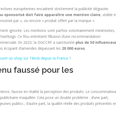
irectives européennes encadrent strictement la publicité déguisée.
u sponsorisé doit faire apparaître une mention claire
, visible e
sorisé par », ou encore « produit offert par la marque ».
emment ignorée. Les mentions sont parfois volontairement minimisées,
hashtags. Ce flou entretient l’illusion d’une recommandation
 commerciale. En 2023, la DGCCRF a sanctionné
plus de 50 influenceu
ins écopant d’amendes dépassant les
20 000 euros
.
rir un shop sur Tiktok depuis la France ?
enu faussé pour les
ience, fausse en réalité la perception des produits. Le consommateu
e publicitaire maquillée. Cela pose un double problème : d’une part,
unes publics ; d’autre part, la qualité réelle des produits présentés e