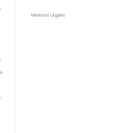
s
Mentions Légales
s
is
.