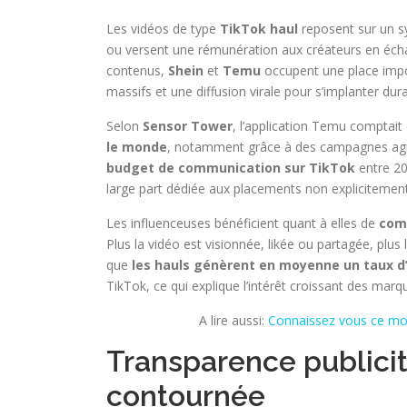
Les vidéos de type
TikTok haul
reposent sur un sy
ou versent une rémunération aux créateurs en échang
contenus,
Shein
et
Temu
occupent une place impo
massifs et une diffusion virale pour s’implanter du
Selon
Sensor Tower
, l’application Temu comptait
le monde
, notamment grâce à des campagnes agre
budget de communication sur TikTok
entre 20
large part dédiée aux placements non explicitement
Les influenceuses bénéficient quant à elles de
comm
Plus la vidéo est visionnée, likée ou partagée, pl
que
les hauls génèrent en moyenne un taux 
TikTok, ce qui explique l’intérêt croissant des marqu
A lire aussi:
Connaissez vous ce mod
Transparence publicit
contournée