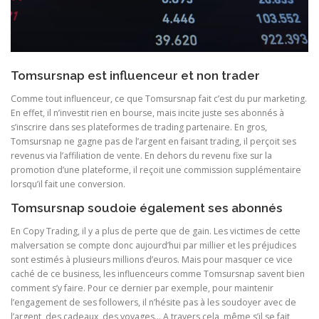
Tomsursnap est influenceur et non trader
Comme tout influenceur, ce que Tomsursnap fait c’est du pur marketing.
En effet, il n’investit rien en bourse, mais incite juste ses abonnés à
s’inscrire dans ses plateformes de trading partenaire. En gros,
Tomsursnap ne gagne pas de l’argent en faisant trading, il perçoit ses
revenus via l’affiliation de vente. En dehors du revenu fixe sur la
promotion d’une plateforme, il reçoit une commission supplémentaire
lorsqu’il fait une conversion.
Tomsursnap soudoie également ses abonnés
En Copy Trading, il y a plus de perte que de gain. Les victimes de cette
malversation se compte donc aujourd’hui par millier et les préjudices
sont estimés à plusieurs millions d’euros. Mais pour masquer ce vice
caché de ce business, les influenceurs comme Tomsursnap savent bien
comment s’y faire. Pour ce dernier par exemple, pour maintenir
l’engagement de ses followers, il n’hésite pas à les soudoyer avec de
l’argent, des cadeaux, des voyages… A travers cela, même s’il se fait