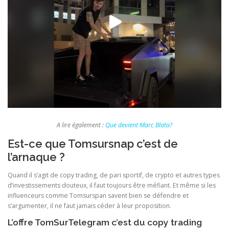
A lire également :
Que devient Marc Blata?
Est-ce que Tomsursnap c’est de
l’arnaque ?
Quand il s’agit de copy trading, de pari sportif, de crypto et autres types
d’investissements douteux, il faut toujours être méfiant. Et même si les
influenceurs comme Tomsurspan savent bien se défendre et
s’argumenter, il ne faut jamais céder à leur proposition.
L’offre TomSurTelegram c’est du copy trading