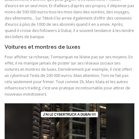
d’euros en un seul mois. Et d’ailleurs d’après ses propos, il dépense pas
moins de 500 000 euros tous les mois dans des soirées, des voyages,
des vêtements… Sur Tiktok il lui arrive également d’offrir des centaines
d’euros à plus de 1000 de ses abonnés quand il en a envie. Après,
quand il croise des followers à Dubaï, il a souvent tendance à les tendre
des billets de banque.
Voitures et montres de luxes
Pour afficher sa richesse, Tomsurspan ne lésine pas sur ses moyens. En
effet, il ne manque jamais de poster sur ses réseaux sociaux ses
voitures et montres de luxes. Dernièrement par exemple, il s’est offert
un cybertruck Tesla de 200 000 euros. Mais attention, Tom ne fait pas
cela seulement pour frimer. Tout comme Zk, Marc blata et les autres
influenceurs trading, c’est une pratique incontournable pour attirer de
nouveaux investisseurs.