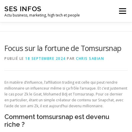
Aller
SES INFOS
au
Menu
contenu
Actu business, marketing, high tech et people
BUSINESS
MARKETING
Focus sur la fortune de Tomsursnap
HIGH TECH ET INFORMATIQUE
INFLUENCEURS
PUBLIÉ LE
18 SEPTEMBRE 2024
PAR
CHRIS SABIAN
En matière d’influence, l’affiliation trading est celle qui peut rendre
millionnaire un influenceur même si ça frôle l’arnaque. Et c’est justement
le cas pour Zk le Goat, Mohamed Bdj et Tomsursnap. Pour ce dernier
en particulier, étant un simple créateur de contenu sur Snapchat, avec
l’aide de son ami Zk, il est aujourd’hui devenu millionnaire.
Comment tomsursnap est devenu
riche ?