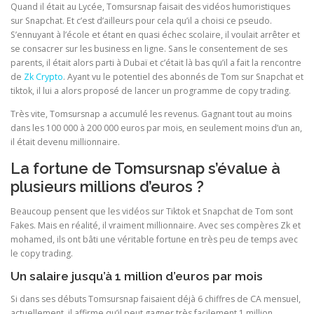
Quand il était au Lycée, Tomsursnap faisait des vidéos humoristiques
sur Snapchat. Et c’est d’ailleurs pour cela qu’il a choisi ce pseudo.
S’ennuyant à l’école et étant en quasi échec scolaire, il voulait arrêter et
se consacrer sur les business en ligne. Sans le consentement de ses
parents, il était alors parti à Dubaï et c’était là bas qu’il a fait la rencontre
de
Zk Crypto
. Ayant vu le potentiel des abonnés de Tom sur Snapchat et
tiktok, il lui a alors proposé de lancer un programme de copy trading.
Très vite, Tomsursnap a accumulé les revenus. Gagnant tout au moins
dans les 100 000 à 200 000 euros par mois, en seulement moins d’un an,
il était devenu millionnaire.
La fortune de Tomsursnap s’évalue à
plusieurs millions d’euros ?
Beaucoup pensent que les vidéos sur Tiktok et Snapchat de Tom sont
Fakes. Mais en réalité, il vraiment millionnaire. Avec ses compères Zk et
mohamed, ils ont bâti une véritable fortune en très peu de temps avec
le copy trading.
Un salaire jusqu’à 1 million d’euros par mois
Si dans ses débuts Tomsursnap faisaient déjà 6 chiffres de CA mensuel,
actuellement, il affirme qu’il peut gagner très facilement 1 million