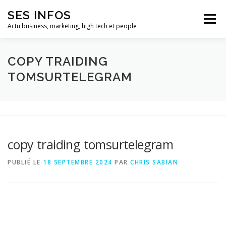
Aller
SES INFOS
au
Menu
contenu
Actu business, marketing, high tech et people
BUSINESS
MARKETING
COPY TRAIDING
TOMSURTELEGRAM
HIGH TECH ET INFORMATIQUE
INFLUENCEURS
copy traiding tomsurtelegram
PUBLIÉ LE
18 SEPTEMBRE 2024
PAR
CHRIS SABIAN