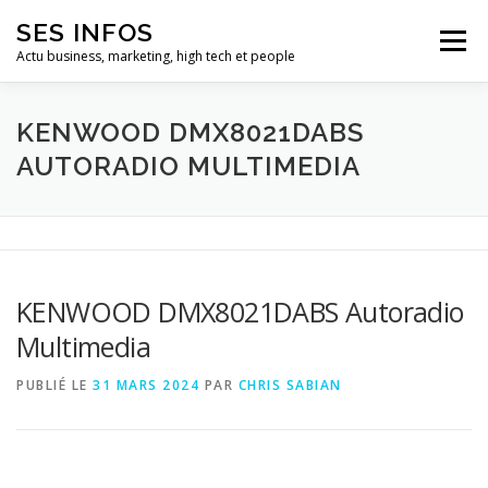
Aller
SES INFOS
au
Menu
contenu
Actu business, marketing, high tech et people
BUSINESS
MARKETING
KENWOOD DMX8021DABS
AUTORADIO MULTIMEDIA
HIGH TECH ET INFORMATIQUE
INFLUENCEURS
KENWOOD DMX8021DABS Autoradio
Multimedia
PUBLIÉ LE
31 MARS 2024
PAR
CHRIS SABIAN