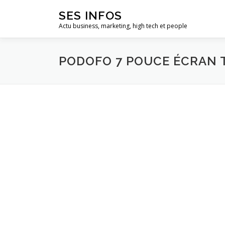
Aller
SES INFOS
au
Actu business, marketing, high tech et people
contenu
PODOFO 7 POUCE ÉCRAN T