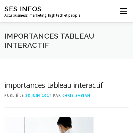
Aller
SES INFOS
au
Menu
contenu
Actu business, marketing, high tech et people
BUSINESS
MARKETING
IMPORTANCES TABLEAU
INTERACTIF
HIGH TECH ET INFORMATIQUE
INFLUENCEURS
importances tableau interactif
PUBLIÉ LE
28 JUIN 2024
PAR
CHRIS SABIAN