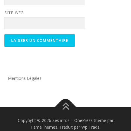
SITE WEB
Mentions Légales
Copyright © 2026 Ses infos
–
OnePress
thème par
FameThemes. Traduit par Wp Trads.