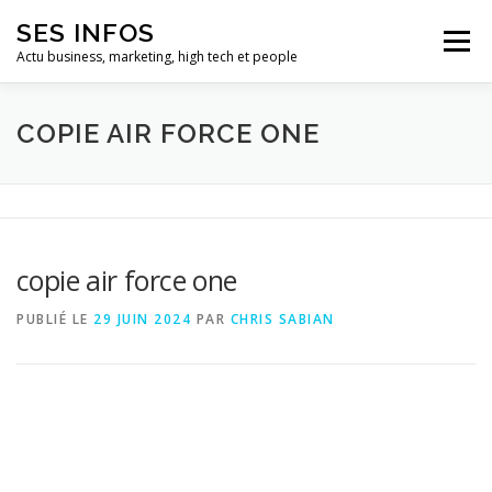
Aller
SES INFOS
au
Menu
contenu
Actu business, marketing, high tech et people
BUSINESS
MARKETING
COPIE AIR FORCE ONE
HIGH TECH ET INFORMATIQUE
INFLUENCEURS
copie air force one
PUBLIÉ LE
29 JUIN 2024
PAR
CHRIS SABIAN