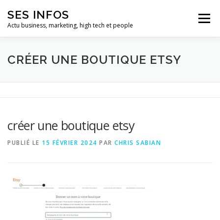
Aller
SES INFOS
au
Menu
contenu
Actu business, marketing, high tech et people
BUSINESS
MARKETING
CRÉER UNE BOUTIQUE ETSY
HIGH TECH ET INFORMATIQUE
INFLUENCEURS
créer une boutique etsy
PUBLIÉ LE
15 FÉVRIER 2024
PAR
CHRIS SABIAN