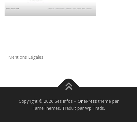
Mentions Légales
Copyright © 2026 Ses infos
–
OnePress
thème par
FameThemes. Traduit par Wp Trads.