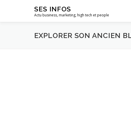
Aller
SES INFOS
au
Actu business, marketing, high tech et people
contenu
EXPLORER SON ANCIEN B