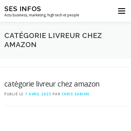
Aller
SES INFOS
au
Menu
contenu
Actu business, marketing, high tech et people
BUSINESS
MARKETING
CATÉGORIE LIVREUR CHEZ
AMAZON
HIGH TECH ET INFORMATIQUE
INFLUENCEURS
catégorie livreur chez amazon
PUBLIÉ LE
7 AVRIL 2025
PAR
CHRIS SABIAN