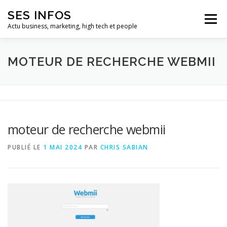
Aller
SES INFOS
au
Menu
contenu
Actu business, marketing, high tech et people
BUSINESS
MARKETING
MOTEUR DE RECHERCHE WEBMII
HIGH TECH ET INFORMATIQUE
INFLUENCEURS
moteur de recherche webmii
PUBLIÉ LE
1 MAI 2024
PAR
CHRIS SABIAN