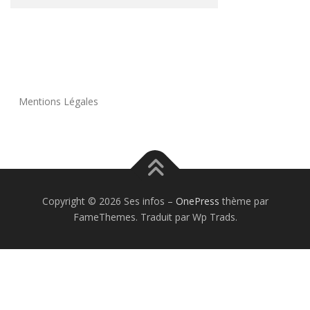
Mentions Légales
Copyright © 2026 Ses infos
–
OnePress
thème par
FameThemes. Traduit par Wp Trads.