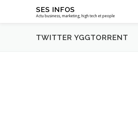
Aller
SES INFOS
au
Actu business, marketing, high tech et people
contenu
TWITTER YGGTORRENT