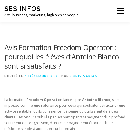
Aller
SES INFOS
au
Menu
contenu
Actu business, marketing, high tech et people
BUSINESS
MARKETING
Avis Formation Freedom Operator :
pourquoi les élèves d’Antoine Blanco
HIGH TECH ET INFORMATIQUE
INFLUENCEURS
sont si satisfaits ?
PUBLIÉ LE
1 DÉCEMBRE 2025
PAR
CHRIS SABIAN
La formation
Freedom Operator
, lancée par
Antoine Blanco
, s’est
imposée comme une référence pour ceux qui souhaitent structurer une
activité rentable, qu’ils commencent à peine ou qu’ils aient déjà des
clients. Les retours publiés par les participants témoignent d’un profond
sentiment de progression, d’un accompagnement étroit et d’une
méthode simple à appliquer sur le terrain.