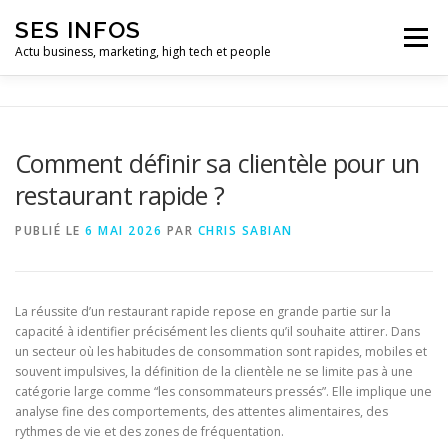
Aller
SES INFOS
au
Menu
contenu
Actu business, marketing, high tech et people
BUSINESS
MARKETING
Comment définir sa clientèle pour un
restaurant rapide ?
HIGH TECH ET INFORMATIQUE
INFLUENCEURS
PUBLIÉ LE
6 MAI 2026
PAR
CHRIS SABIAN
La réussite d’un restaurant rapide repose en grande partie sur la
capacité à identifier précisément les clients qu’il souhaite attirer. Dans
un secteur où les habitudes de consommation sont rapides, mobiles et
souvent impulsives, la définition de la clientèle ne se limite pas à une
catégorie large comme “les consommateurs pressés”. Elle implique une
analyse fine des comportements, des attentes alimentaires, des
rythmes de vie et des zones de fréquentation.