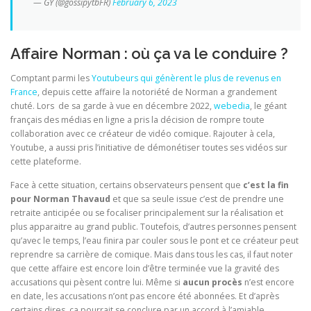
— GY (@gossipytbFR)
February 6, 2023
Affaire Norman : où ça va le conduire ?
Comptant parmi les
Youtubeurs qui génèrent le plus de revenus en
France
, depuis cette affaire la notoriété de Norman a grandement
chuté. Lors de sa garde à vue en décembre 2022,
webedia
, le géant
français des médias en ligne a pris la décision de rompre toute
collaboration avec ce créateur de vidéo comique. Rajouter à cela,
Youtube, a aussi pris l’initiative de démonétiser toutes ses vidéos sur
cette plateforme.
Face à cette situation, certains observateurs pensent que
c’est la fin
pour Norman Thavaud
et que sa seule issue c’est de prendre une
retraite anticipée ou se focaliser principalement sur la réalisation et
plus apparaitre au grand public. Toutefois, d’autres personnes pensent
qu’avec le temps, l’eau finira par couler sous le pont et ce créateur peut
reprendre sa carrière de comique. Mais dans tous les cas, il faut noter
que cette affaire est encore loin d’être terminée vue la gravité des
accusations qui pèsent contre lui. Même si
aucun procès
n’est encore
en date, les accusations n’ont pas encore été abonnées. Et d’après
certains dires, ça pourrait se conclure par un accord à l’amiable.