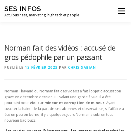
Aller
SES INFOS
au
Menu
contenu
Actu business, marketing, high tech et people
BUSINESS
MARKETING
Norman fait des vidéos : accusé de
gros pédophile par un passant
HIGH TECH ET INFORMATIQUE
INFLUENCEURS
PUBLIÉ LE
13 FÉVRIER 2023
PAR
CHRIS SABIAN
Norman Thavaud ou Norman fait des vidéos a fait l’objet d’accusation
grave en décembre dernier. Lui valant une garde à vue, il a été
poursuivi pour
viol sur mineur et corruption de mineur
. Ayant
susciter la haine de la part de ses abonnés et observateur, si l’affaire a
été un peu en berne, il y a quelques jours Norman a subi un tout
nouveau bad buzz.