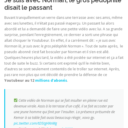
Je suis avec Norman, le gros pédophile
disait le passant
Buvant tranquillement un verre dans une terrasse avec ses amis, même
avec ses lunettes, il n’était pas passé inaperçu. Un passant lui alors
abordé et lui a demandé de faire une petite vidéo avec lui. A sa grande
surprise, pendant l’enregistrement, ce dernier a sorti une phrase qui
allait choquer le Youtubeur. En effet, il a carrément dit :
« je suis avec
Norman là, je suis avec le gros pédophile Norman »
. Tout de suite après, le
pseudo abonné s’est fait bosculer par Norman et il s’en est allé.
Quelques heures plus tard, la vidéo a été postée sur internet et ça a fait
tout de suite le buzz. Si certains ont exprimé qu’il le mérite bien,
d’autres se sont seulement contentés de le troller sur internet. Après,
pas rare non plus qui ont décidé de prendre la défense de ce
Youtubeur au 12
millions d’abonés
.
Cette vidéo de Norman qui se fait insulter en pleine rue est
devenue virale. Assis à la terrasse d'un café, il se fait accoster par
une jeune homme qui finit par l'insulter. La présence présumée de
Kemar à sa table fait aussi beaucoup réagir, xoxo gy.
pic.twitter.com/tD5tgHXnMg