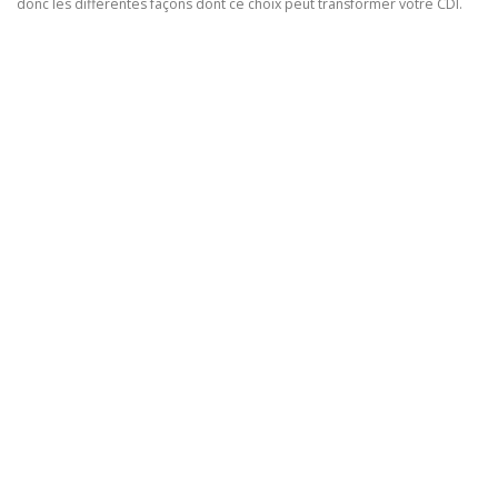
donc les différentes façons dont ce choix peut transformer votre CDI.