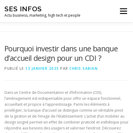
Aller
SES INFOS
au
Menu
contenu
Actu business, marketing, high tech et people
BUSINESS
MARKETING
Pourquoi investir dans une banque
d’accueil design pour un CDI ?
HIGH TECH ET INFORMATIQUE
INFLUENCEURS
PUBLIÉ LE
13 JANVIER 2025
PAR
CHRIS SABIAN
Dans un Centre de Documentation et d’Information (CDI),
l’aménagement est indispensable pour offrir un espace fonctionnel,
accueillant et propice à l’apprentissage. Parmi les éléments à
privilégier, la banque d’accueil se distingue comme un véritable pivot
de la gestion et de l’image de l’établissement. L’achat d’un mobilier au
design soigné permet en effet de combiner praticité et esthétique pour
répondre aux besoins des usagers et valoriser l’endroit. Découvrez