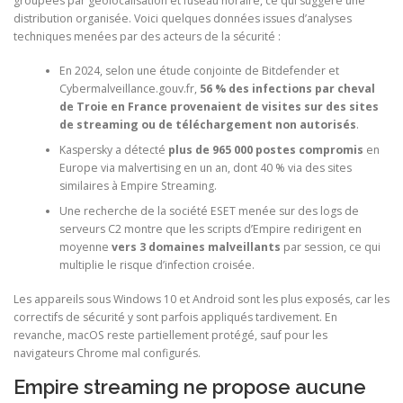
groupées par géolocalisation et fuseau horaire, ce qui suggère une
distribution organisée. Voici quelques données issues d’analyses
techniques menées par des acteurs de la sécurité :
En 2024, selon une étude conjointe de Bitdefender et
Cybermalveillance.gouv.fr,
56 % des infections par cheval
de Troie en France provenaient de visites sur des sites
de streaming ou de téléchargement non autorisés
.
Kaspersky a détecté
plus de 965 000 postes compromis
en
Europe via malvertising en un an, dont 40 % via des sites
similaires à Empire Streaming.
Une recherche de la société ESET menée sur des logs de
serveurs C2 montre que les scripts d’Empire redirigent en
moyenne
vers 3 domaines malveillants
par session, ce qui
multiplie le risque d’infection croisée.
Les appareils sous Windows 10 et Android sont les plus exposés, car les
correctifs de sécurité y sont parfois appliqués tardivement. En
revanche, macOS reste partiellement protégé, sauf pour les
navigateurs Chrome mal configurés.
Empire streaming ne propose aucune