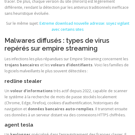
tracer. De plus, chaque version du site (miroirs) est légèrement
différente, rendant la détection par les antivirus traditionnels inefficace
sans heuristique évoluée.
Sur le même sujet:
Extreme download nouvelle adresse: soyez vigilant
avec certains sites
Malwares diffusés : types de virus
repérés sur empire streaming
Les infections les plus répandues sur Empire Streaming concernent les
trojans bancaires
et les
voleurs d’identifiants
. Voici les familles de
logiciels malveillants le plus souvent détectées :
redline stealer
Un
voleur d’informations
très actif depuis 2022, capable de scanner
le système à la recherche de mots de passe stockés localement
(Chrome, Edge, Firefox), cookies d’authentification, historiques de
navigation et
données bancaires auto-remplies
. Il transmet ensuite
ces données à un serveur distant via des connexions HTTPS chiffrées.
agent tesla
Un
keylogger
spécialisé dans l’enregistrement des frappes clavier. Il