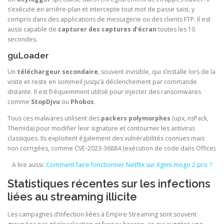
s’exécute en arrière-plan et intercepte tout mot de passe saisi, y
compris dans des applications de messagerie ou des clients FTP. Il est
aussi capable de
capturer des captures d’écran
toutes les 10
secondes.
guLoader
Un
téléchargeur secondaire
, souvent invisible, qui s’installe lors de la
visite et reste en sommeil jusqu’à déclenchement par commande
distante. Il est fréquemment utilisé pour injecter des ransomwares
comme
StopDjvu
ou
Phobos
.
Tous ces malwares utilisent des
packers polymorphes
(upx, nsPack,
Themida) pour modifier leur signature et contourner les antivirus
classiques. Ils exploitent également des vulnérabilités connues mais
non corrigées, comme CVE‑2023‑36884 (exécution de code dans Office).
A lire aussi:
Comment faire fonctionner Netflix sur Xgimi mogo 2 pro ?
Statistiques récentes sur les infections
liées au streaming illicite
Les campagnes d’infection liées à Empire Streaming sont souvent