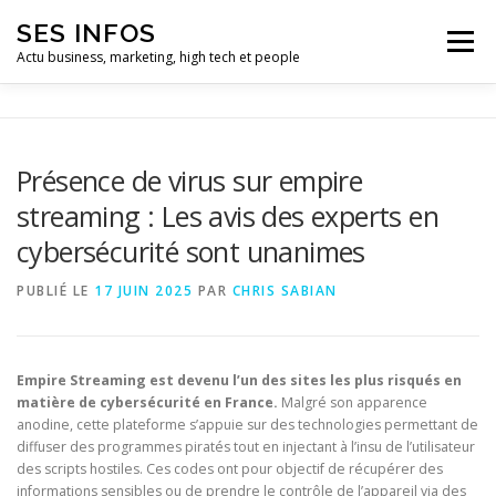
Aller
SES INFOS
au
Menu
contenu
Actu business, marketing, high tech et people
BUSINESS
MARKETING
Présence de virus sur empire
streaming : Les avis des experts en
HIGH TECH ET INFORMATIQUE
INFLUENCEURS
cybersécurité sont unanimes
PUBLIÉ LE
17 JUIN 2025
PAR
CHRIS SABIAN
Empire Streaming est devenu l’un des sites les plus risqués en
matière de cybersécurité en France.
Malgré son apparence
anodine, cette plateforme s’appuie sur des technologies permettant de
diffuser des programmes piratés tout en injectant à l’insu de l’utilisateur
des scripts hostiles. Ces codes ont pour objectif de récupérer des
informations sensibles ou de prendre le contrôle de l’appareil via des